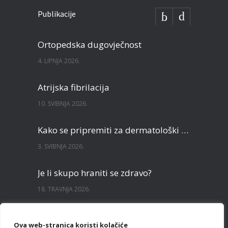
Publikacije
Ortopedska dugovječnost
4. LIPNJA 2026.
Atrijska fibrilacija
10. SVIBNJA 2026.
Kako se pripremiti za dermatološki pregled?
3. SVIBNJA 2026.
Je li skupo hraniti se zdravo?
18. TRAVNJA 2026.
Sve što želite znati o TECAR terapiji
Ova web-stranica koristi kolačiće