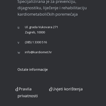
Specijalizirana je za prevenciju,
dijagnostiku, liječenje i rehabilitaciju
kardiometaboličkih poremećaja
Ul. grada Vukovara 271
Zagreb, 10000
(385) 1 3300 516
info@kardiomet.hr
Ostale informacije
Pravila
Uvjeti korištenja
privatnosti