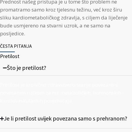
Prednost našeg pristupa je u tome što problem ne
promatramo samo kroz tjelesnu težinu, već kroz širu
sliku kardiometaboličkog zdravlja, s ciljem da liječenje
bude usmjereno na stvarni uzrok, a ne samo na
posljedice.
ČESTA PITANJA
Pretilost
Što je pretilost?
Pretilost je kronično zdravstveno stanje povezano s
povećanim rizikom za niz metaboličkih, hormonskih i
kardiovaskularnih poremećaja.
Je li pretilost uvijek povezana samo s prehranom?