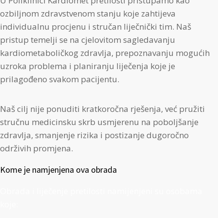
U Poliklinici Kardiomet pretilosti pristupamo kao
ozbiljnom zdravstvenom stanju koje zahtijeva
individualnu procjenu i stručan liječnički tim. Naš
pristup temelji se na cjelovitom sagledavanju
kardiometaboličkog zdravlja, prepoznavanju mogućih
uzroka problema i planiranju liječenja koje je
prilagođeno svakom pacijentu.
Naš cilj nije ponuditi kratkoročna rješenja, već pružiti
stručnu medicinsku skrb usmjerenu na poboljšanje
zdravlja, smanjenje rizika i postizanje dugoročno
održivih promjena.
Kome je namjenjena ova obrada
Obrada i liječenje pretilosti namijenjeni su osobama
koje: