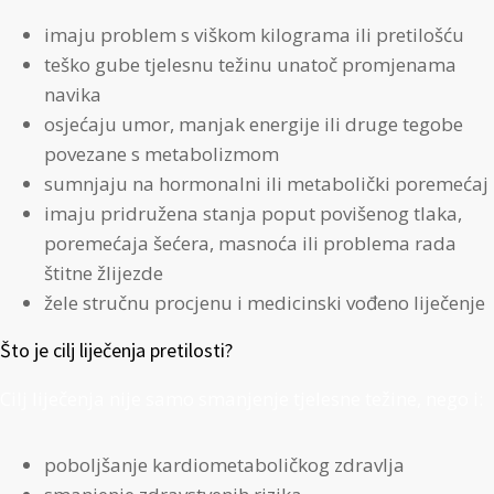
imaju problem s viškom kilograma ili pretilošću
teško gube tjelesnu težinu unatoč promjenama
navika
osjećaju umor, manjak energije ili druge tegobe
povezane s metabolizmom
sumnjaju na hormonalni ili metabolički poremećaj
imaju pridružena stanja poput povišenog tlaka,
poremećaja šećera, masnoća ili problema rada
štitne žlijezde
žele stručnu procjenu i medicinski vođeno liječenje
Što je cilj liječenja pretilosti?
Cilj liječenja nije samo smanjenje tjelesne težine, nego i:
poboljšanje kardiometaboličkog zdravlja