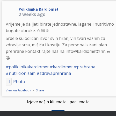
Poliklinika Kardiomet
2 weeks ago
Vrijeme je da ljeti birate jednostavne, lagane i nutritivno
bogate obroke. 💪🏼☺️
Srdele su odličan izvor svih hranjivih tvari važnih za
zdravlje srca, mišića i kostiju. Za personalizirani plan
prehrane kontaktirajte nas na info@kardiomet@hr. 🥗
🤤
#poliklinikakardiomet
#kardiomet
#prehrana
#nutricionizam
#zdravaprehrana
Photo
View on Facebook
·
Share
Izjave naših klijenata i pacijenata