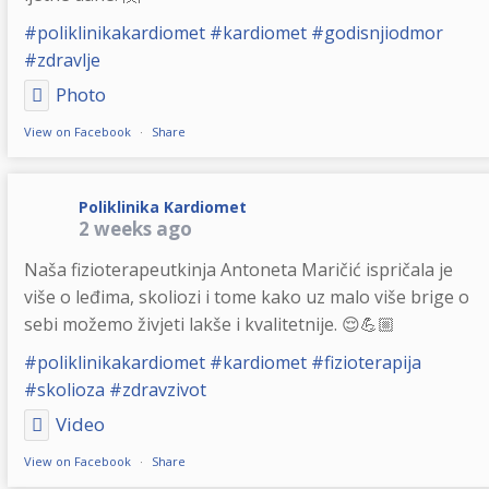
#poliklinikakardiomet
#kardiomet
#godisnjiodmor
#zdravlje
Photo
View on Facebook
·
Share
Poliklinika Kardiomet
2 weeks ago
Naša fizioterapeutkinja Antoneta Maričić ispričala je
više o leđima, skoliozi i tome kako uz malo više brige o
sebi možemo živjeti lakše i kvalitetnije. 😌💪🏼
#poliklinikakardiomet
#kardiomet
#fizioterapija
#skolioza
#zdravzivot
Video
View on Facebook
·
Share