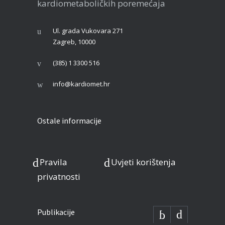
kardiometaboličkih poremećaja
Ul. grada Vukovara 271
Zagreb, 10000
(385) 1 3300 516
info@kardiomet.hr
Ostale informacije
Pravila
Uvjeti korištenja
privatnosti
Publikacije