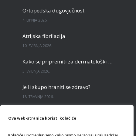
Ortopedska dugovječnost
4. LIPNJA 2026.
Atrijska fibrilacija
10. SVIBNJA 2026.
Kako se pripremiti za dermatološki pregled?
3. SVIBNJA 2026.
Je li skupo hraniti se zdravo?
18. TRAVNJA 2026.
Sve što želite znati o TECAR terapiji
Ova web-stranica koristi kolačiće
3. TRAVNJA 2026.
Kolačiće upotrebljavamo kako bismo personalizirali sadržaj i