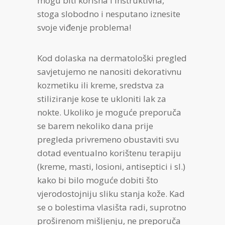
mogu biti korisna i instruktivna,
stoga slobodno i nesputano iznesite
svoje viđenje problema!
Kod dolaska na dermatološki pregled
savjetujemo ne nanositi dekorativnu
kozmetiku ili kreme, sredstva za
stiliziranje kose te ukloniti lak za
nokte. Ukoliko je moguće preporuča
se barem nekoliko dana prije
pregleda privremeno obustaviti svu
dotad eventualno korištenu terapiju
(kreme, masti, losioni, antiseptici i sl.)
kako bi bilo moguće dobiti što
vjerodostojniju sliku stanja kože. Kad
se o bolestima vlasišta radi, suprotno
proširenom mišljenju, ne preporuča