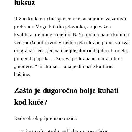
luksuz
Rižini krekeri i chia sjemenke nisu sinonim za zdravu
prehranu. Mogu biti dio jelovnika, ali je važna
kvaliteta prehrane u cjelini.
Naša tradicionalna kuhinja
već sadrži nutritivno vrijedna jela i hranu poput variva
od graha i leće, ječma i heljde, domaćih juha i brudeta,
punjenih paprika…
Zdrava prehrana ne mora biti ni
„moderna“ ni strana — ona je dio naše kulturne
baštine.
Zašto je dugoročno bolje kuhati
kod kuće?
Kada obrok pripremamo sami:
imamo kontrolu nad izborom sastojaka