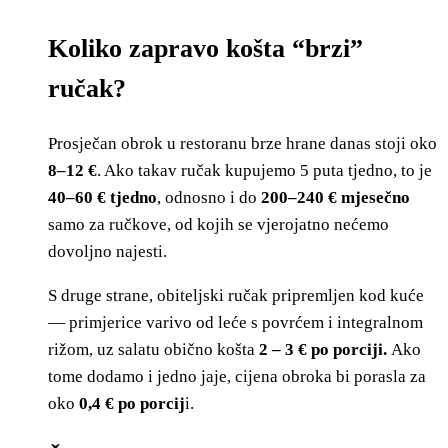
Koliko zapravo košta “brzi”
ručak?
Prosječan obrok u restoranu brze hrane danas stoji oko
8–12 €
. Ako takav ručak kupujemo 5 puta tjedno, to je
40–60 € tjedno
, odnosno i do
200–240 € mjesečno
samo za ručkove, od kojih se vjerojatno nećemo
dovoljno najesti.
S druge strane, obiteljski ručak pripremljen kod kuće
— primjerice varivo od leće s povrćem i integralnom
rižom, uz salatu obično košta
2 – 3 € po porciji.
Ako
tome dodamo i jedno jaje, cijena obroka bi porasla za
oko
0,4 € po porcij
i.