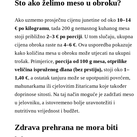
Što ako želimo meso u obroku?
Ako uzmemo prosječnu cijenu junetine od oko
10–14
€ po kilogramu
, tada 200 g nemasnog kuhanog mesa
stoji približno
2–3 € po porciji
. U tom slučaju, ukupna
cijena obroka raste na
4–6 €
. Ova usporedba pokazuje
kako količina mesa u obroku može utjecati na ukupni
trošak. Primjerice,
porcija od 100 g mesa, otprilike
veličina ispruženog dlana (bez prstiju),
stoji oko
1–
1,40 €
, a ostatak tanjura može se upotpuniti povrćem,
mahunarkama ili cjelovitim žitaricama koje također
doprinose sitosti. Na taj način moguće je zadržati meso
u jelovniku, a istovremeno bolje uravnotežiti i
nutritivnu vrijednost i budžet.
Zdrava prehrana ne mora biti