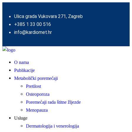
Ulica grada Vukovara 271, Zagreb
+385 1 33 00 516
info@kardiomet.hr
O nama
Publikacije
Metabolički poremećaji
Pretilost
Osteoporoza
Poremećaji rada štitne žljezde
Menopauza
Usluge
Dermatologija i venerologija