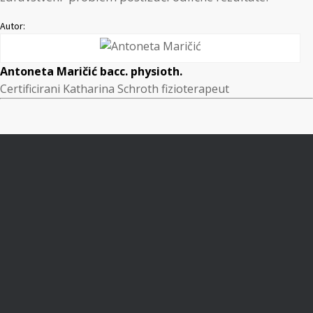
Autor:
Antoneta Maričić bacc. physioth.
Certificirani Katharina Schroth fizioterapeut