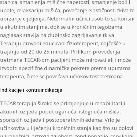
stanica, smanjenja mišićne napetosti, smanjenje boli i
upale, relaksaciju mišića, povećanje elastičnosti tkiva te
ubrzanje cijeljenja. Netermalni učinci osobito su korisni
u akutnim stanjima, dok se u kroničnim tegobama
naglasak stavlja na dubinsko zagrijavanje tkiva.
Terapiju provodi educirani fizioterapeut, najčešće u
trajanju od 20 do 25 minuta. Prilikom provođenja
tretmana TECAR-om pacijent može mirovati ali i može
izvoditi specifične dinamičke pokrete prema uputama
terapeuta, čime se povećava učinkovitost tretmana.
Indikacije i kontraindikacije
TECAR terapija široko se primjenjuje u rehabilitaciji
akutnih ozljeda poput uganuća, istegnuća mišića,
sportskih ozljeda i postoperativnih edema. Vrlo je
učinkovita u liječenju kroničnih stanja kao što su bolovi
u kralježnici, artroza zglobova, tendinopatije, cervikalni