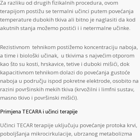
Za razliku od drugih fizikalnih procedura, ovom
terapijom postižu se termalni učinci putem povećanja
temperature dubokih tkiva ali bitno je naglasiti da kod
akutnih stanja možemo postići i i netermalne učinke.
Rezistivnom tehnikom postižemo koncentraciju naboja,
a time i biološki učinak, u tkivima s najvećim otporom
kao što su kosti, hrskavice, tetive i duboki mišići, dok
kapacitivnom tehnikom dolazi do povećanja gustoće
naboja u području ispod pokretne elektrode, osobito na
razini površinskih mekih tkiva (krvožilni i limfni sustav,
masno tkivo i površinski mišići).
Primjena TECARA i učinci terapije
Učinci TECAR terapije uključuju povećanje protoka krvi,
poboljšanja mikrocirkulacije, ubrzanog metabolizma