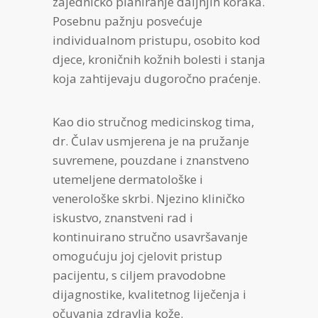
zajedničko planiranje daljnjih koraka.
Posebnu pažnju posvećuje
individualnom pristupu, osobito kod
djece, kroničnih kožnih bolesti i stanja
koja zahtijevaju dugoročno praćenje.
Kao dio stručnog medicinskog tima,
dr. Čulav usmjerena je na pružanje
suvremene, pouzdane i znanstveno
utemeljene dermatološke i
venerološke skrbi. Njezino kliničko
iskustvo, znanstveni rad i
kontinuirano stručno usavršavanje
omogućuju joj cjelovit pristup
pacijentu, s ciljem pravodobne
dijagnostike, kvalitetnog liječenja i
očuvanja zdravlja kože.