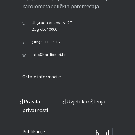
kardiometaboličkih poremećaja
Ul. grada Vukovara 271
Zagreb, 10000
(385) 1 3300 516
info@kardiomet.hr
Ostale informacije
Pravila
Uvjeti korištenja
privatnosti
Publikacije