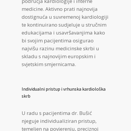
područja kardiologije i interne
medicine. Aktivno prati najnovija
dostignuća u suvremenoj kardiologiji
te kontinuirano sudjeluje u stručnim
edukacijama i usavršavanjima kako
bi svojim pacijentima osigurao
najvišu razinu medicinske skrbi u
skladu s najnovijim europskim i
svjetskim smjernicama.
Individualni pristup i vrhunska kardiološka
skrb
U radu s pacijentima dr. Bušić
njeguje individualiziran pristup,
temeljen na povjerenju, preciznoj