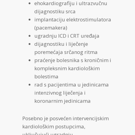
ehokardiografiju i ultrazvučnu
dijagnostiku srca
implantaciju elektrostimulatora
(pacemakera)
ugradnju ICD i CRT uređaja
dijagnostiku i liječenje
poremećaja srčanog ritma
praćenje bolesnika s kroničnim i
kompleksnim kardiološkim
bolestima
rad s pacijentima u jedinicama
intenzivnog liječenja i
koronarnim jedinicama
Posebno je posvećen intervencijskim
kardiološkim postupcima,
uključujući ugradnju