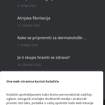
4. LIPNJA 2026.
Atrijska fibrilacija
10. SVIBNJA 2026.
Kako se pripremiti za dermatološki pregled?
3. SVIBNJA 2026.
Je li skupo hraniti se zdravo?
18. TRAVNJA 2026.
Sve što želite znati o TECAR terapiji
Ova web-stranica koristi kolačiće
3. TRAVNJA 2026.
Kolačiće upotrebljavamo kako bismo personalizirali sadržaj i
oglase, omogućili značajke društvenih medija i analizirali
promet. Isto tako, podatke o vašoj upotrebi naše web-lokacije