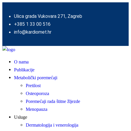
Ulica grada Vukovara 271, Zagreb
+385 1 33 00 516
info@kardiomet.hr
O nama
Publikacije
Metabolički poremećaji
Pretilost
Osteoporoza
Poremećaji rada štitne žljezde
Menopauza
Usluge
Dermatologija i venerologija