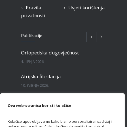
Pravila
Uvjeti korištenja
privatnosti
Publikacije
Ortopedska dugovječnost
4. LIPNJA 2026.
Atrijska fibrilacija
10. SVIBNJA 2026.
Kako se pripremiti za dermatološki pregled?
Ova web-stranica koristi kolačiće
3. SVIBNJA 2026.
Kolačiće upotrebljavamo kako bismo personalizirali sadržaj i
Je li skupo hraniti se zdravo?
oglase, omogućili značajke društvenih medija i analizirali