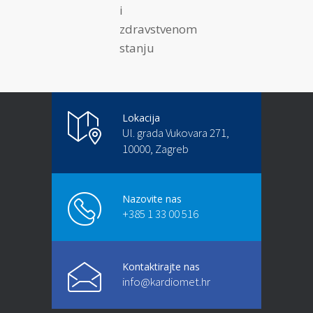
i
zdravstvenom
stanju
Lokacija
Ul. grada Vukovara 271,
10000, Zagreb
Nazovite nas
+385 1 33 00 516
Kontaktirajte nas
info@kardiomet.hr