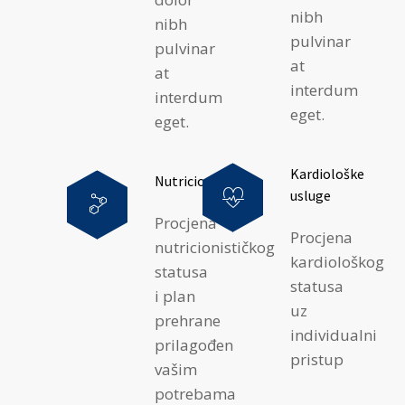
nibh
nibh
pulvinar
pulvinar
at
at
interdum
interdum
eget.
eget.
Kardiološke
Nutricionizam
usluge
Procjena
Procjena
nutricionističkog
kardiološkog
statusa
statusa
i plan
uz
prehrane
individualni
prilagođen
pristup
vašim
potrebama