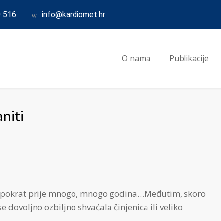
0 516
info@kardiomet.hr
O nama
Publikacije
aniti
š Hipokrat prije mnogo, mnogo godina…Međutim, skoro
 dovoljno ozbiljno shvaćala činjenica ili veliko