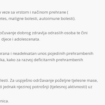
ju veze sa vrstom i načinom prehrane (
etes, maligne bolesti, autoimune bolesti).
 očuvanje dobrog zdravlja odraslih osoba te čini
 djece i adolescenata.
hrana i neadekvatan unos pojedinih prehrambenih
zika, kako za razvoj deficitarnih prehrambenih
olesti. Za uspješno održavanje poželjne tjelesne mase,
i jednak njezinoj potrošnji (tjelesnoj aktivnosti) uz
nica.