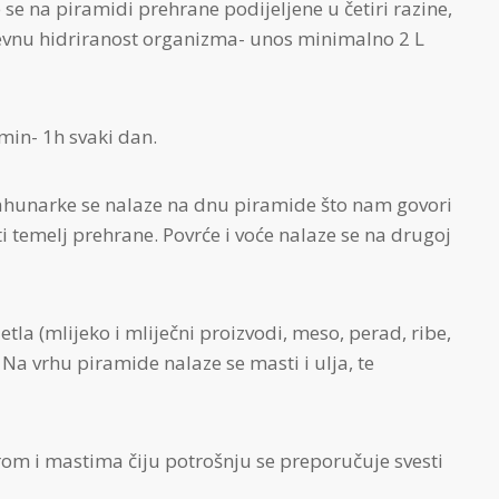
e na piramidi prehrane podijeljene u četiri razine,
evnu hidriranost organizma- unos minimalno 2 L
0 min- 1h svaki dan.
mahunarke se nalaze na dnu piramide što nam govori
i temelj prehrane. Povrće i voće nalaze se na drugoj
etla (mlijeko i mliječni proizvodi, meso, perad, ribe,
. Na vrhu piramide nalaze se masti i ulja, te
om i mastima čiju potrošnju se preporučuje svesti