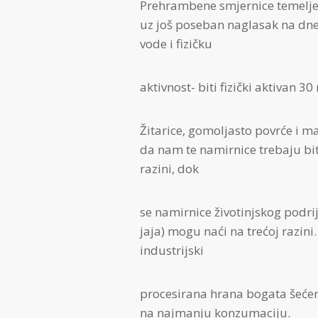
Prehrambene smjernice temelje s
uz još poseban naglasak na dn
vode i fizičku
aktivnost- biti fizički aktivan 3
Žitarice, gomoljasto povrće i 
da nam te namirnice trebaju bit
razini, dok
se namirnice životinjskog podrij
jaja) mogu naći na trećoj razini
industrijski
procesirana hrana bogata šećer
na najmanju konzumaciju.