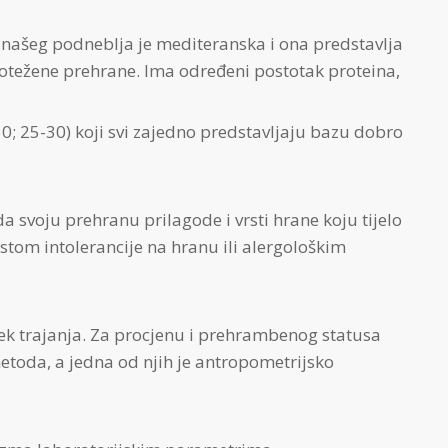
našeg podneblja je mediteranska i ona predstavlja
notežene prehrane. Ima određeni postotak proteina,
 50; 25-30) koji svi zajedno predstavljaju bazu dobro
 svoju prehranu prilagode i vrsti hrane koju tijelo
testom intolerancije na hranu ili alergološkim
jek trajanja. Za procjenu i prehrambenog statusa
etoda, a jedna od njih je antropometrijsko