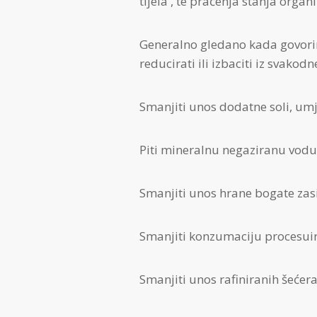
tijela , te praćenja stanja org
Generalno gledano kada govorim
reducirati ili izbaciti iz svako
Smanjiti unos dodatne soli, umje
Piti mineralnu negaziranu vodu
Smanjiti unos hrane bogate z
Smanjiti konzumaciju procesuir
Smanjiti unos rafiniranih šećera