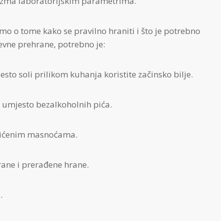
anizma laboratorijskim parametrima.
o o tome kako se pravilno hraniti i što je potrebno
dnevne prehrane, potrebno je:
sto soli prilikom kuhanja koristite začinsko bilje.
 umjesto bezalkoholnih pića.
asićenim masnoćama.
ane i prerađene hrane.
.