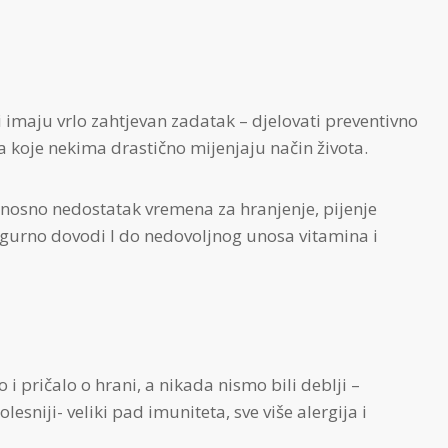
i imaju vrlo zahtjevan zadatak – djelovati preventivno
ka koje nekima drastično mijenjaju način života.
nosno nedostatak vremena za hranjenje, pijenje
sigurno dovodi I do nedovoljnog unosa vitamina i
 i pričalo o hrani, a nikada nismo bili deblji –
lesniji- veliki pad imuniteta, sve više alergija i