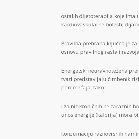
ostalih dijetoterapija koje ima
kardiovaskularne bolesti, dijab
Pravilna prehrana ključna je za
osnovu pravilnog rasta i razvoja
Energetski neuravnotežena pre
tvari predstavljaju čimbenik ri
poremećaja, tako
i za niz kroničnih ne zaraznih b
unos energije (kalorija) mora bit
konzumaciju raznovrsnih namir