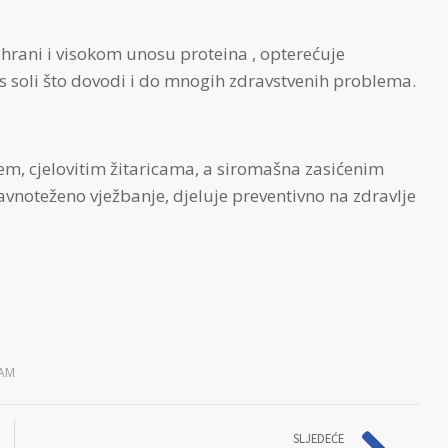
rani i visokom unosu proteina , opterećuje
s soli što dovodi i do mnogih zdravstvenih problema.
m, cjelovitim žitaricama, a siromašna zasićenim
vnoteženo vježbanje, djeluje preventivno na zdravlje
ZAM
SLJEDEĆE