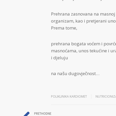
Prehrana zasnovana na masnoj h
organizam, kao i pretjerani uno
Prema tome,
prehrana bogata voćem i povrće
masnoćama, unos tekućine i ura
i djeluju
na našu dugovječnost…
POLIKLINIKA KARDIOMET
NUTRICIONI
PRETHODNE