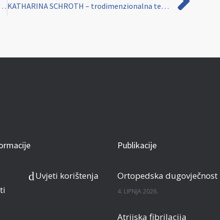
rijeme blagdana- zdravi savjeti za uživanje bez pretjerivanja
KATHARINA SCHROTH – trodimenzionalna terapija liječenja skolioza
formacije
Publikacije
Uvjeti korištenja
Ortopedska dugovječnost
ti
4. LIPNJA 2026.
Atrijska fibrilacija