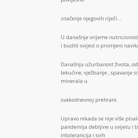
značenje njegovih riječi…
U današnje vrijeme nutricionist
i buditi svijest o promjeni navi
Današnja užurbanost života, od
tekućine, vježbanje , spavanje 
minerala u
svakodnevnoj prehrani.
Upravo nikada se nije više pisalo
pandemija debljine u svijetu i bo
intolerancija i svih