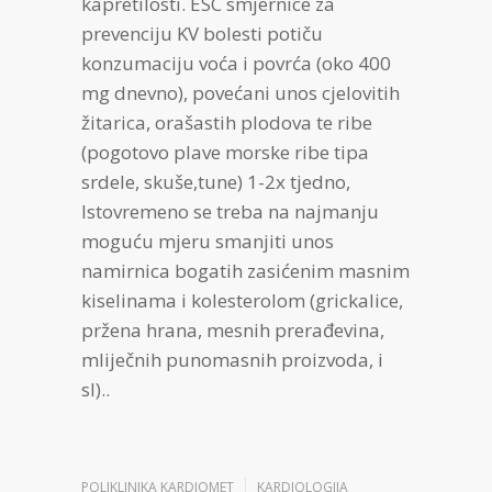
kapretilosti. ESC smjernice za
prevenciju KV bolesti potiču
konzumaciju voća i povrća (oko 400
mg dnevno), povećani unos cjelovitih
žitarica, orašastih plodova te ribe
(pogotovo plave morske ribe tipa
srdele, skuše,tune) 1-2x tjedno,
Istovremeno se treba na najmanju
moguću mjeru smanjiti unos
namirnica bogatih zasićenim masnim
kiselinama i kolesterolom (grickalice,
pržena hrana, mesnih prerađevina,
mliječnih punomasnih proizvoda, i
sl)..
POLIKLINIKA KARDIOMET
KARDIOLOGIJA