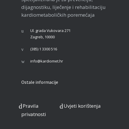
dijagnostiku, liječenje i rehabilitaciju
kardiometaboličkih poremećaja
Ul. grada Vukovara 271
Zagreb, 10000
(385) 1 3300 516
info@kardiomet.hr
Ostale informacije
Pravila
Uvjeti korištenja
privatnosti