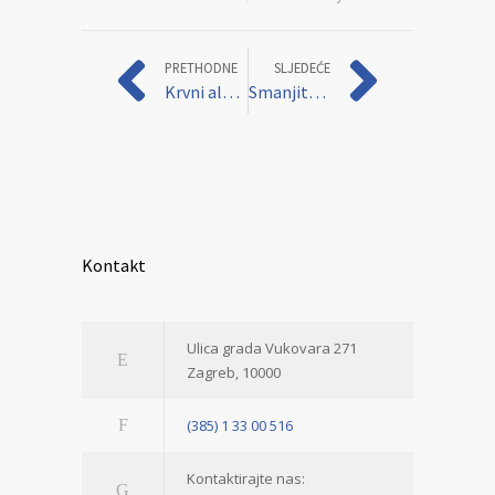
PRETHODNE
SLJEDEĆE
Krvni alarm – razotkrivanje rizika tromboembolije
Smanjite strah tako da kontrolirate ono što možete
Kontakt
Ulica grada Vukovara 271
Zagreb, 10000
(385) 1 33 00 516
Kontaktirajte nas: