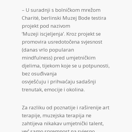
– U suradnji s bolničkom mrežom
Charité, berlinski Muzej Bode testira
projekt pod nazivom
‘Muzeji iscjeljenja’. Kroz projekt se
promovira usredotočena svjesnost
(danas vrlo popularan
mindfulness) pred umjetničkim
djelima, tijekom koje se u potpunosti,
bez osuđivanja
osvješćuju i prihvaćaju sadašnji
trenutak, emocije i okolina.
Za razliku od poznatije i raširenije art
terapije, muzejska terapija ne
zahtijeva nikakav umjetnički talent,
već samo spremnost na svjesno