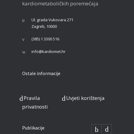
kardiometaboličkih poremećaja
Ul. grada Vukovara 271
Zagreb, 10000
(385) 1 3300 516
info@kardiomet.hr
Ostale informacije
Pravila
Uvjeti korištenja
privatnosti
Publikacije