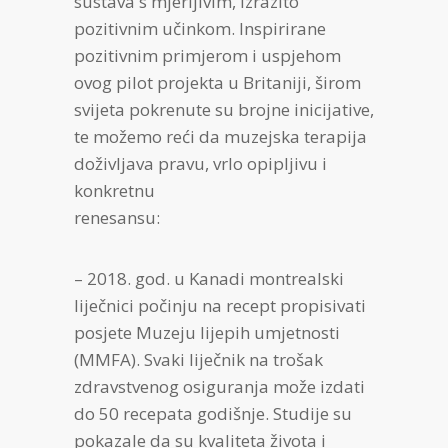
sustava s mjerljivim, izrazito
pozitivnim učinkom. Inspirirane
pozitivnim primjerom i uspjehom
ovog pilot projekta u Britaniji, širom
svijeta pokrenute su brojne inicijative,
te možemo reći da muzejska terapija
doživljava pravu, vrlo opipljivu i
konkretnu
renesansu:
– 2018. god. u Kanadi montrealski
liječnici počinju na recept propisivati
posjete Muzeju lijepih umjetnosti
(MMFA). Svaki liječnik na trošak
zdravstvenog osiguranja može izdati
do 50 recepata godišnje. Studije su
pokazale da su kvaliteta života i