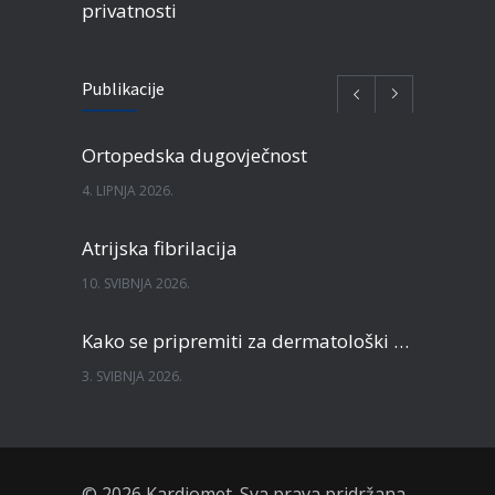
privatnosti
Publikacije
Ortopedska dugovječnost
4. LIPNJA 2026.
Atrijska fibrilacija
10. SVIBNJA 2026.
Kako se pripremiti za dermatološki pregled?
3. SVIBNJA 2026.
Je li skupo hraniti se zdravo?
18. TRAVNJA 2026.
© 2026 Kardiomet. Sva prava pridržana.