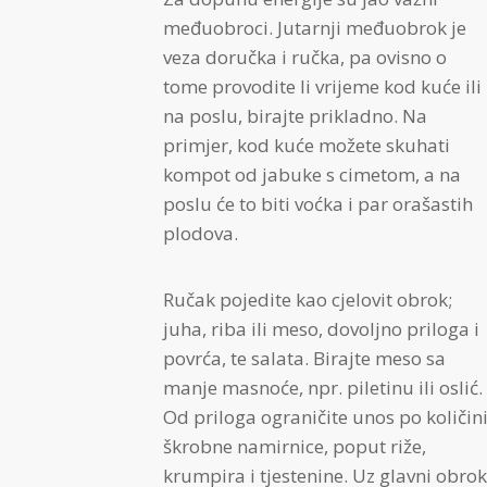
međuobroci. Jutarnji međuobrok je
veza doručka i ručka, pa ovisno o
tome provodite li vrijeme kod kuće ili
na poslu, birajte prikladno. Na
primjer, kod kuće možete skuhati
kompot od jabuke s cimetom, a na
poslu će to biti voćka i par orašastih
plodova.
Ručak pojedite kao cjelovit obrok;
juha, riba ili meso, dovoljno priloga i
povrća, te salata. Birajte meso sa
manje masnoće, npr. piletinu ili oslić.
Od priloga ograničite unos po količin
škrobne namirnice, poput riže,
krumpira i tjestenine. Uz glavni obrok