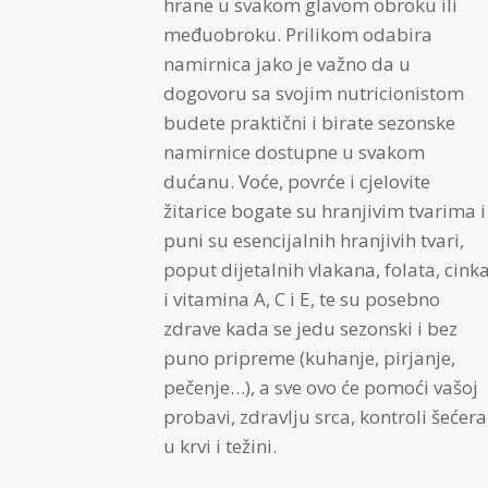
hrane u svakom glavom obroku ili
međuobroku. Prilikom odabira
namirnica jako je važno da u
dogovoru sa svojim nutricionistom
budete praktični i birate sezonske
namirnice dostupne u svakom
dućanu. Voće, povrće i cjelovite
žitarice bogate su hranjivim tvarima i
puni su esencijalnih hranjivih tvari,
poput dijetalnih vlakana, folata, cink
i vitamina A, C i E, te su posebno
zdrave kada se jedu sezonski i bez
puno pripreme (kuhanje, pirjanje,
pečenje…), a sve ovo će pomoći vašoj
probavi, zdravlju srca, kontroli šećera
u krvi i težini.