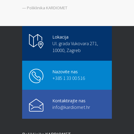
— Poliklinika KARDIOMET
Lokacija
Ul. grada Vukovara 271,
10000, Zagreb
Nazovite nas
+385 1 33 00 516
Kontaktirajte nas
info@kardiomet.hr