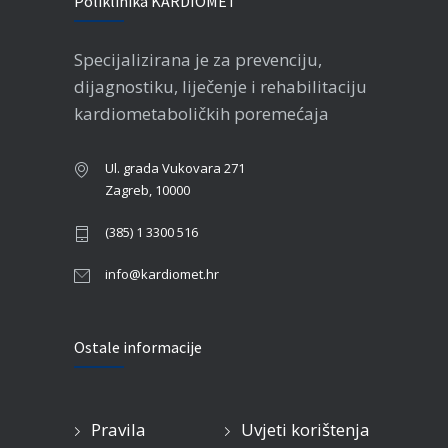
Poliklinika KARDIOMET
Specijalizirana je za prevenciju,
dijagnostiku, liječenje i rehabilitaciju
kardiometaboličkih poremećaja
Ul. grada Vukovara 271
Zagreb, 10000
(385) 1 3300 516
info@kardiomet.hr
Ostale informacije
Pravila
Uvjeti korištenja